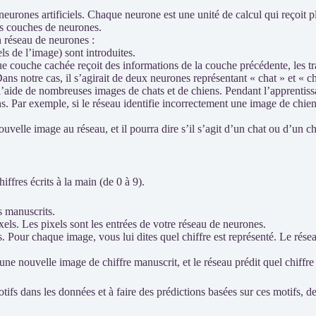
rones artificiels. Chaque neurone est une unité de calcul qui reçoit pl
urs couches de neurones.
n réseau de neurones :
ls de l’image) sont introduites.
e couche cachée reçoit des informations de la couche précédente, les tr
Dans notre cas, il s’agirait de deux neurones représentant « chat » et « c
l’aide de nombreuses images de chats et de chiens. Pendant l’apprentissa
s. Par exemple, si le réseau identifie incorrectement une image de chien
elle image au réseau, et il pourra dire s’il s’agit d’un chat ou d’un chi
ffres écrits à la main (de 0 à 9).
s manuscrits.
els. Les pixels sont les entrées de votre réseau de neurones.
 Pour chaque image, vous lui dites quel chiffre est représenté. Le résea
e nouvelle image de chiffre manuscrit, et le réseau prédit quel chiffre 
ifs dans les données et à faire des prédictions basées sur ces motifs, de