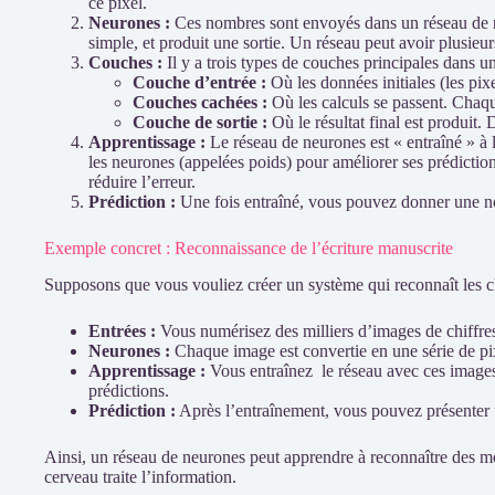
ce pixel.
Neurones :
Ces nombres sont envoyés dans un réseau de neu
simple, et produit une sortie. Un réseau peut avoir plusie
Couches :
Il y a trois types de couches principales dans u
Couche d’entrée :
Où les données initiales (les pixe
Couches cachées :
Où les calculs se passent. Chaqu
Couche de sortie :
Où le résultat final est produit. 
Apprentissage :
Le réseau de neurones est « entraîné » à 
les neurones (appelées poids) pour améliorer ses prédiction
réduire l’erreur.
Prédiction :
Une fois entraîné, vous pouvez donner une nouv
Exemple concret : Reconnaissance de l’écriture manuscrite
Supposons que vous vouliez créer un système qui reconnaît les chi
Entrées :
Vous numérisez des milliers d’images de chiffre
Neurones :
Chaque image est convertie en une série de pix
Apprentissage :
Vous entraînez le réseau avec ces images.
prédictions.
Prédiction :
Après l’entraînement, vous pouvez présenter un
Ainsi, un réseau de neurones peut apprendre à reconnaître des mot
cerveau traite l’information.