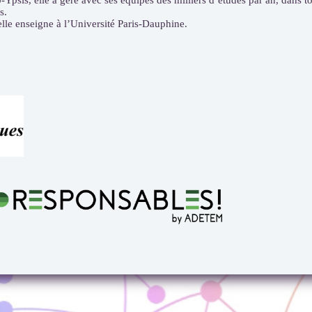
-Ypsis, elle a géré avec ses équipes des milliers d’études par an, dans 
s.
 elle enseigne à l’Université Paris-Dauphine.