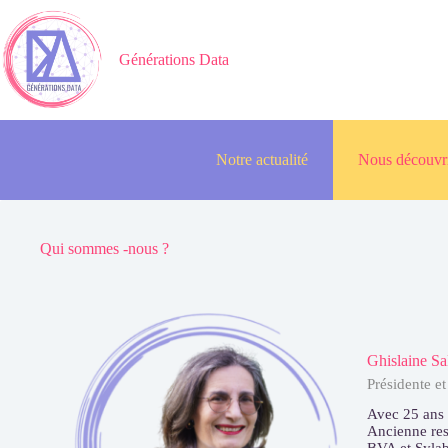
Passer
au
contenu
Générations Data
Notre actualité
Nous découvr
Qui sommes -nous ?
Ghislaine Sa
Présidente e
Avec 25 ans 
Ancienne res