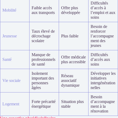
Difficultés
Faible accès
Offre plus
d’accès à
Mobilité
aux transports
développée
l’emploi et aux
soins
Besoin de
Taux élevé de
renforcer
Jeunesse
décrochage
Plus faible
l’accompagne
scolaire
ment des
jeunes
Manque de
Difficultés
Offre médicale
Santé
professionnels
d’accès aux
plus accessible
de santé
soins
Isolement
Développer les
Réseau
important des
initiatives
Vie sociale
associatif
personnes
intergénération
dynamique
âgées
nelles
Besoin
Forte précarité
Situation plus
d’accompagne
Logement
énergétique
stable
ment à la
rénovation